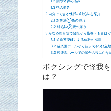
1.2
腰や体幹の痛み
1.3
指の痛み
2
自分でできる怪我の対処法を紹介
2.1
対処法①指の腫れ
2.2
対処法②腰の痛み
3
かなめ整骨院で普段から指導・もみほぐ
3.1
柔道整復師による体幹の指導
3.2
後楽園ホールから徒歩6分の好立
3.3
後楽園ホールでの試合の後はかな
ボクシングで怪我を
は？