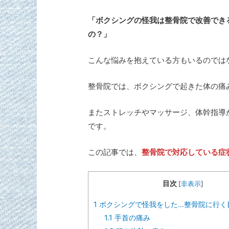
「ボクシングの怪我は整骨院で改善でき
の？」
こんな悩みを抱えている方もいるのでは
整骨院では、ボクシングで起きた体の痛
またストレッチやマッサージ、体幹指導
です。
この記事では、
整骨院で対応している症
目次
[
非表示
]
1
ボクシングで怪我をした…整骨院に行く
1.1
手首の痛み