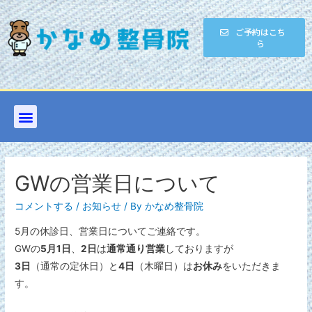
ご予約はこち
ら
GWの営業日について
コメントする
/
お知らせ
/ By
かなめ整骨院
5月の休診日、営業日についてご連絡です。
GWの
5月1日
、
2日
は
通常通り営業
しておりますが
3日
（通常の定休日）と
4日
（木曜日）は
お休み
をいただきま
す。